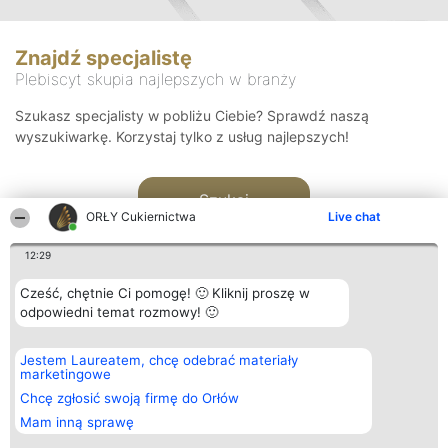
Znajdź specjalistę
Plebiscyt skupia najlepszych w branży
Szukasz specjalisty w pobliżu Ciebie? Sprawdź naszą
wyszukiwarkę. Korzystaj tylko z usług najlepszych!
Szukaj
ORŁY Cukiernictwa
Live chat
12:29
Cześć, chętnie Ci pomogę! 🙂 Kliknij proszę w
odpowiedni temat rozmowy! 🙂
Organizator plebiscytu
Plebiscyt
Kontakt
Jestem Laureatem, chcę odebrać materiały
Bright Side Solutions sp. z o.
Laureaci
Kontakt
marketingowe
o. sp. k.
Lista
ul. Ruska 22
wszystkich
Chcę zgłosić swoją firmę do Orłów
Wrocław 50-079
Laureatów
Mam inną sprawę
KRS 0000749100 | Regon
Zasady
381313360 | NIP 8943132676
Regulamin