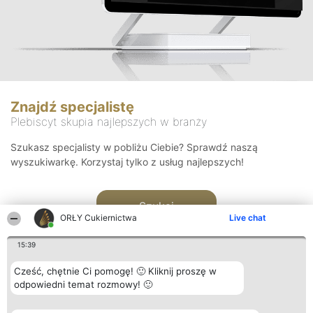
Znajdź specjalistę
Plebiscyt skupia najlepszych w branży
Szukasz specjalisty w pobliżu Ciebie? Sprawdź naszą
wyszukiwarkę. Korzystaj tylko z usług najlepszych!
Szukaj
ORŁY Cukiernictwa
Live chat
15:39
Cześć, chętnie Ci pomogę! 🙂 Kliknij proszę w
odpowiedni temat rozmowy! 🙂
Organizator plebiscytu
Plebiscyt
Kontakt