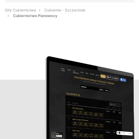
Orły Cukiernictwa
Cukiernie - Szczecinek
Cukiernictwo Pianowscy