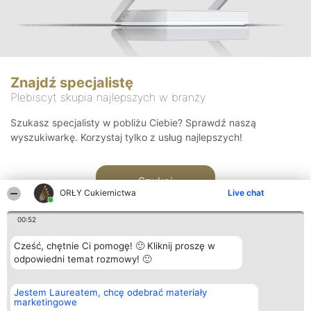
Znajdź specjalistę
Plebiscyt skupia najlepszych w branży
Szukasz specjalisty w pobliżu Ciebie? Sprawdź naszą
wyszukiwarkę. Korzystaj tylko z usług najlepszych!
Szukaj
ORŁY Cukiernictwa
Live chat
00:52
Cześć, chętnie Ci pomogę! 🙂 Kliknij proszę w
odpowiedni temat rozmowy! 🙂
Organizator plebiscytu
Plebiscyt
Kontakt
Jestem Laureatem, chcę odebrać materiały
Bright Side Solutions sp. z o.
Laureaci
Kontakt
marketingowe
o. sp. k.
Lista