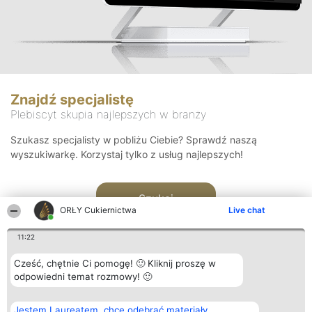
Znajdź specjalistę
Plebiscyt skupia najlepszych w branży
Szukasz specjalisty w pobliżu Ciebie? Sprawdź naszą
wyszukiwarkę. Korzystaj tylko z usług najlepszych!
Szukaj
ORŁY Cukiernictwa
Live chat
11:22
Cześć, chętnie Ci pomogę! 🙂 Kliknij proszę w
odpowiedni temat rozmowy! 🙂
Organizator plebiscytu
Plebiscyt
Kontakt
Jestem Laureatem, chcę odebrać materiały
Bright Side Solutions sp. z o.
Laureaci
Kontakt