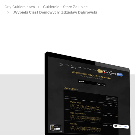
Orły Cukiernictwa
Cukiernie - Stare Załubice
„Wypieki Ciast Domowych" Zdzisław Dąbrowski