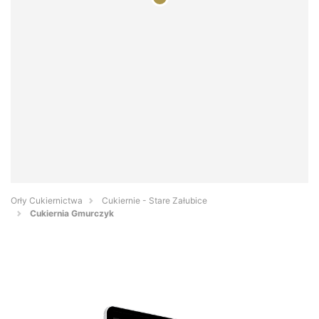
Orły Cukiernictwa
Cukiernie - Stare Załubice
Cukiernia Gmurczyk