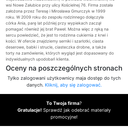
wsi Nowe Załubice przy ulicy Kościelnej 76. Firma została
założona przez Teresę i Mirosława Gmurczyk w 1999
roku. W 2009 roku do zespołu rodzinnego dołączyła
córka Ania, parę lat później przy wypiekach zaczął
pomagać również jej brat Paweł. Można więc z ręką na
sercu powiedzieć, że jest to rodzinna cukiernia z krwi i
kości. W ofercie znajdziemy serniki i szarlotki, ciasta
deserowe, babki i strucle, ciasteczka drobne, a także
torty na zamówienie, których wygląd jest dopasowany do
indywidualnych upodobań klienta.
Oceny na poszczególnych stronach
Tylko zalogowani użytkownicy maja dostęp do tych
danych.
Kliknij, aby się zalogować.
To Twoja firma
?
Gratulacje!
Sprawdź jak odebrać materiały
promocyjne!