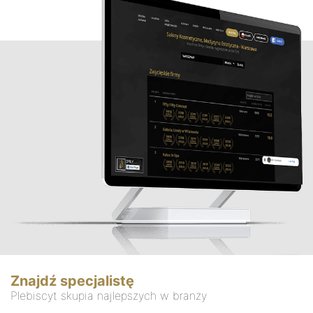
Znajdź specjalistę
Plebiscyt skupia najlepszych w branży