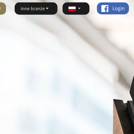
ę
Login
Inne branże