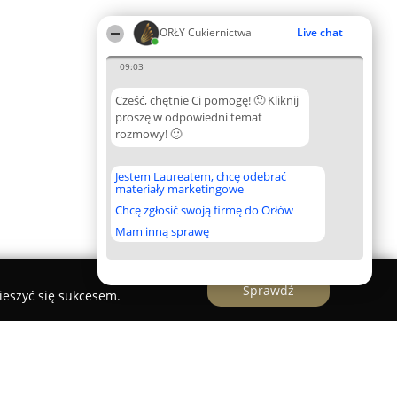
ORŁY Cukiernictwa
Live chat
09:03
Cześć, chętnie Ci pomogę! 🙂 Kliknij
proszę w odpowiedni temat
rozmowy! 🙂
Jestem Laureatem, chcę odebrać
materiały marketingowe
Chcę zgłosić swoją firmę do Orłów
Mam inną sprawę
Sprawdź
ieszyć się sukcesem.