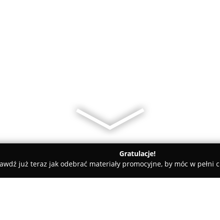
Gratulacje!
awdź już teraz jak odebrać materiały promocyjne, by móc w pełni c
rnia Pod Arkadami