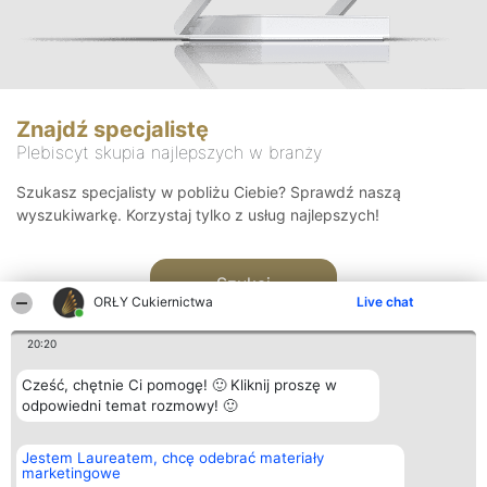
Znajdź specjalistę
Plebiscyt skupia najlepszych w branży
Szukasz specjalisty w pobliżu Ciebie? Sprawdź naszą
wyszukiwarkę. Korzystaj tylko z usług najlepszych!
Szukaj
ORŁY Cukiernictwa
Live chat
20:20
Cześć, chętnie Ci pomogę! 🙂 Kliknij proszę w
odpowiedni temat rozmowy! 🙂
Organizator plebiscytu
Plebiscyt
Kontakt
Jestem Laureatem, chcę odebrać materiały
Bright Side Solutions sp. z o.
Laureaci
Kontakt
marketingowe
o. sp. k.
Lista