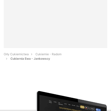
Orły Cukiernictwa
Cukiernie - Radom
Cukiernia Ewa - Jankowscy