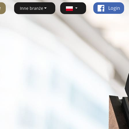
ę
Login
Inne branże