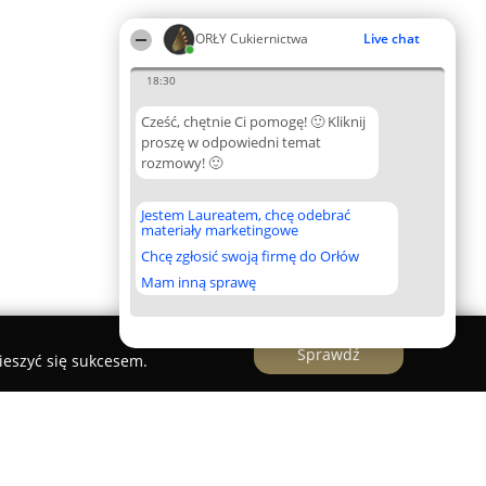
ORŁY Cukiernictwa
Live chat
18:30
Cześć, chętnie Ci pomogę! 🙂 Kliknij
proszę w odpowiedni temat
rozmowy! 🙂
Jestem Laureatem, chcę odebrać
materiały marketingowe
Chcę zgłosić swoją firmę do Orłów
Mam inną sprawę
Sprawdź
ieszyć się sukcesem.