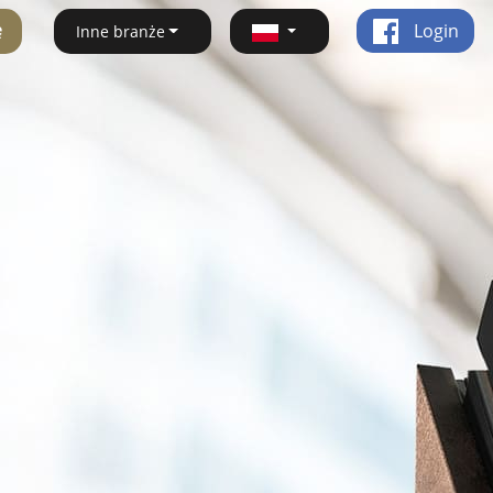
ę
Login
Inne branże