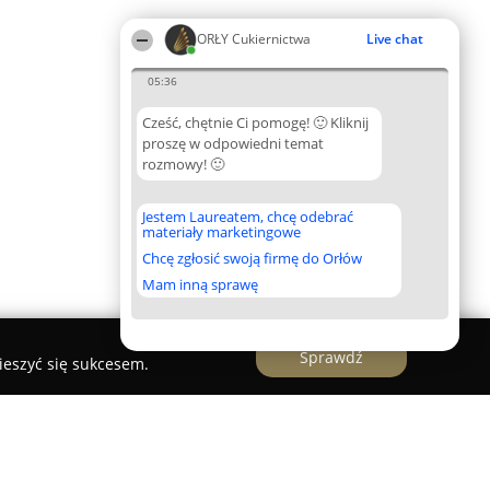
ORŁY Cukiernictwa
Live chat
05:36
Cześć, chętnie Ci pomogę! 🙂 Kliknij
proszę w odpowiedni temat
rozmowy! 🙂
Jestem Laureatem, chcę odebrać
materiały marketingowe
Chcę zgłosić swoją firmę do Orłów
Mam inną sprawę
Sprawdź
ieszyć się sukcesem.