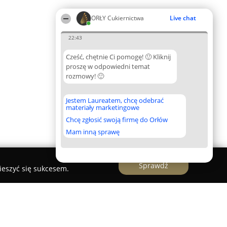
ORŁY Cukiernictwa
Live chat
22:43
Cześć, chętnie Ci pomogę! 🙂 Kliknij
proszę w odpowiedni temat
rozmowy! 🙂
Jestem Laureatem, chcę odebrać
materiały marketingowe
Chcę zgłosić swoją firmę do Orłów
Mam inną sprawę
Sprawdź
ieszyć się sukcesem.