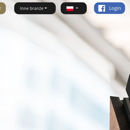
ę
Login
Inne branże