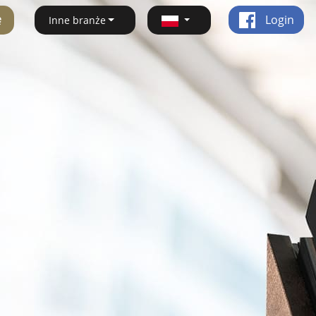
ę
Login
Inne branże