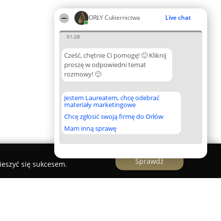
ORŁY Cukiernictwa
Live chat
01:28
Cześć, chętnie Ci pomogę! 🙂 Kliknij
proszę w odpowiedni temat
rozmowy! 🙂
Jestem Laureatem, chcę odebrać
materiały marketingowe
Chcę zgłosić swoją firmę do Orłów
Mam inną sprawę
Sprawdź
ieszyć się sukcesem.