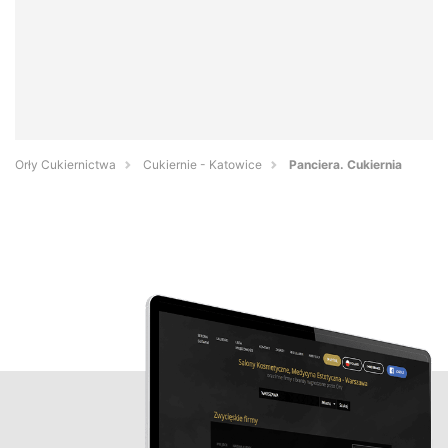
Orły Cukiernictwa
Cukiernie - Katowice
Panciera. Cukiernia