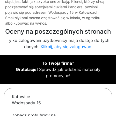
stąd, jest fakt, jak szybko one znikają. Klienci, którzy chcą
poczęstować się specjałami cukierni Panciera, powinni
pojawić się pod adresem Wodospady 15 w Katowicach.
Smakołykami można częstować się w lokalu, w ogródku
albo kupować na wynos.
Oceny na poszczególnych stronach
Tylko zalogowani użytkownicy maja dostęp do tych
danych.
Kliknij, aby się zalogować.
To Twoja firma
?
Gratulacje!
Sprawdź jak odebrać materiały
promocyjne!
Katowice
Wodospady 15
Zobacz profil firmy na