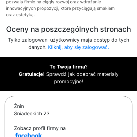
pozwala firmie na ciągły rozwój oraz wdrażanie
innowacyjnych propozycji, które przyciągają smakiem
oraz estetyką.
Oceny na poszczególnych stronach
Tylko zalogowani użytkownicy maja dostęp do tych
danych.
Kliknij, aby się zalogować.
To Twoja firma
?
Gratulacje!
Sprawdź jak odebrać materiały
promocyjne!
Żnin
Śniadeckich 23
Zobacz profil firmy na