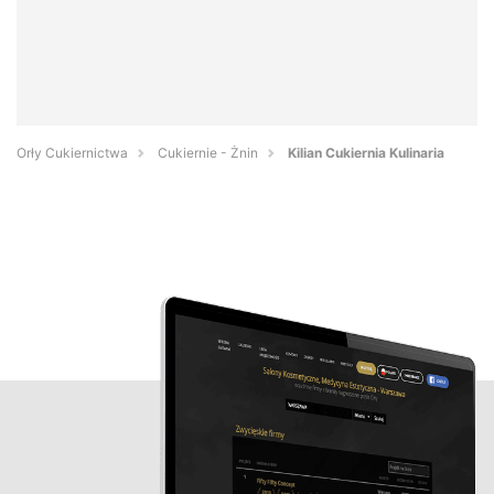
Orły Cukiernictwa
Cukiernie - Żnin
Kilian Cukiernia Kulinaria