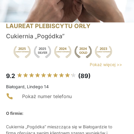
LAUREAT PLEBISCYTU ORŁY
Cukiernia „Pogódka”
Pokaż więcej >>
9.2
(89)
Białogard, Lindego 14
Pokaż numer telefonu
O firmie:
Cukiernia „Pogódka” mieszcząca się w Białogardzie to
firma oferująca swoim klientowm szereg wypieków i