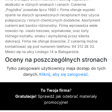
słodkości w różnych smakach i cenach. Cukiernia
„Pogódka” powstała lipcu 1980 r. Firma oferuje wypieki
oparte na starych sprawdzonych recepturach bez użycia
polepszaczy i innych chemicznych dodatków. Asortyment
cukierni jest bardzo różnorodny. Firma wprowadza wiele
nowości np. ciasto bezowe, szpinakowe, oraz torty
różnego kształtu, smaku i wymyślonej przez klienta
dekoracji. Firma nie oferuje dowozów. Z cukiernią można
kontaktować się pod numerem telefonu: 94 312 28 33.
Mieści się na ulicy Lindego 14 w Bialogardzie.
Oceny na poszczególnych stronach
Tylko zalogowani użytkownicy maja dostęp do tych
danych.
Kliknij, aby się zalogować.
To Twoja firma
?
Gratulacje!
Sprawdź jak odebrać materiały
promocyjne!