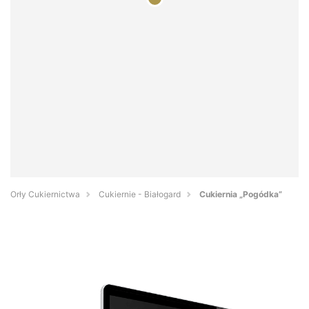
Orły Cukiernictwa
Cukiernie - Białogard
Cukiernia „Pogódka”