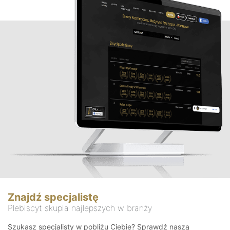
Znajdź specjalistę
Plebiscyt skupia najlepszych w branży
Szukasz specjalisty w pobliżu Ciebie? Sprawdź naszą