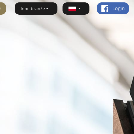
ę
Login
Inne branże