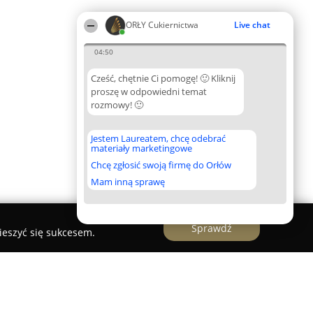
ORŁY Cukiernictwa
Live chat
04:50
Cześć, chętnie Ci pomogę! 🙂 Kliknij
proszę w odpowiedni temat
rozmowy! 🙂
Jestem Laureatem, chcę odebrać
materiały marketingowe
Chcę zgłosić swoją firmę do Orłów
Mam inną sprawę
Sprawdź
ieszyć się sukcesem.