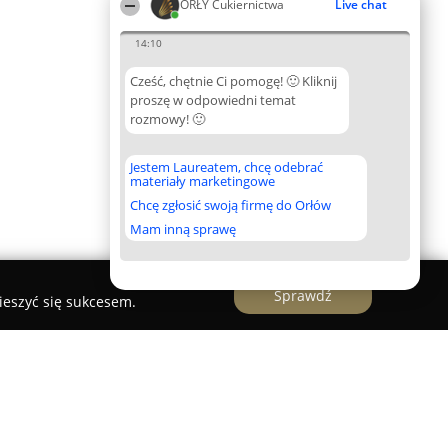
ORŁY Cukiernictwa
Live chat
14:10
Cześć, chętnie Ci pomogę! 🙂 Kliknij
proszę w odpowiedni temat
rozmowy! 🙂
Jestem Laureatem, chcę odebrać
materiały marketingowe
Chcę zgłosić swoją firmę do Orłów
Mam inną sprawę
Sprawdź
ieszyć się sukcesem.