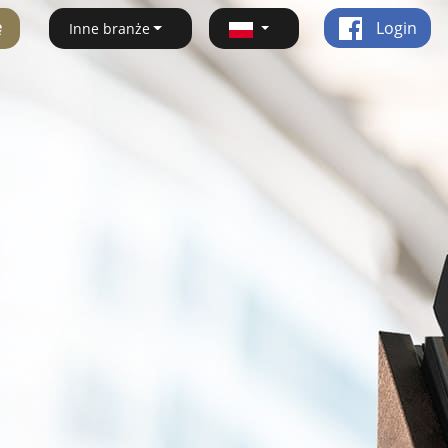
ę
Login
Inne branże