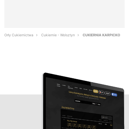
Orły Cukiernictwa
Cukiernie - Wolsztyn
CUKIERNIA KARPICKO