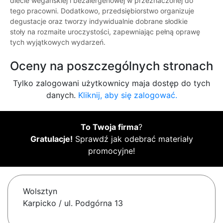
diecie wegańskiej i bezalergenowej w przeznaczonej do
tego pracowni. Dodatkowo, przedsiębiorstwo organizuje
degustacje oraz tworzy indywidualnie dobrane słodkie
stoły na rozmaite uroczystości, zapewniając pełną oprawę
tych wyjątkowych wydarzeń.
Oceny na poszczególnych stronach
Tylko zalogowani użytkownicy maja dostęp do tych
danych.
Kliknij, aby się zalogować.
To Twoja firma
?
Gratulacje!
Sprawdź jak odebrać materiały
promocyjne!
Wolsztyn
Karpicko / ul. Podgórna 13