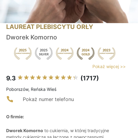
LAUREAT PLEBISCYTU ORŁY
Dworek Komorno
Pokaż więcej >>
9.3
(1717)
Poborszów, Reńska Wieś
Pokaż numer telefonu
O firmie:
Dworek Komorno
to cukiernia, w której tradycyjne
metody cukiernicze są łączone z nowoczesnymi