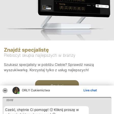
Znajdź specjalistę
Plebiscyt skupia najlepszych w branży
Szukasz specjalisty w pobliżu Ciebie? Sprawdź naszą
wyszukiwarkę. Korzystaj tylko z usług najlepszych!
Szukaj
ORŁY Cukiernictwa
Live chat
23:02
Cześć, chętnie Ci pomogę! 🙂 Kliknij proszę w