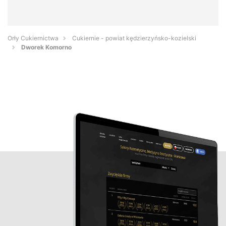
Orły Cukiernictwa
Cukiernie - powiat kędzierzyńsko-kozielski
Dworek Komorno