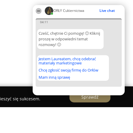
ORŁY Cukiernictwa
Live chat
04:11
Cześć, chętnie Ci pomogę! 🙂 Kliknij
proszę w odpowiedni temat
rozmowy! 🙂
Jestem Laureatem, chcę odebrać
materiały marketingowe
Chcę zgłosić swoją firmę do Orłów
Mam inną sprawę
Sprawdź
ieszyć się sukcesem.