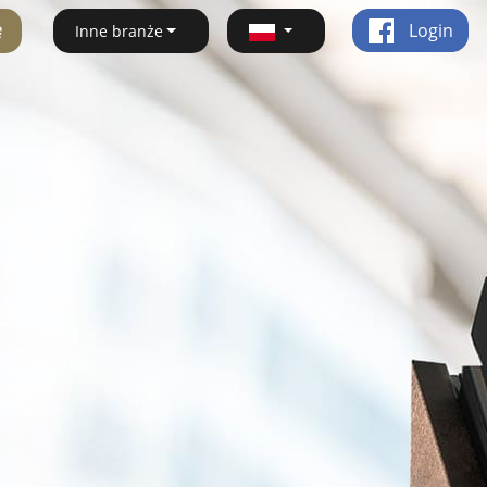
ę
Login
Inne branże