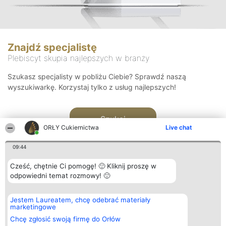
Znajdź specjalistę
Plebiscyt skupia najlepszych w branży
Szukasz specjalisty w pobliżu Ciebie? Sprawdź naszą
wyszukiwarkę. Korzystaj tylko z usług najlepszych!
Szukaj
ORŁY Cukiernictwa
Live chat
09:44
Cześć, chętnie Ci pomogę! 🙂 Kliknij proszę w
odpowiedni temat rozmowy! 🙂
Organizator plebiscytu
Plebiscyt
Kontakt
Jestem Laureatem, chcę odebrać materiały
Bright Side Solutions sp. z o.
Laureaci
Kontakt
marketingowe
o. sp. k.
Lista
ul. Ruska 22
wszystkich
Chcę zgłosić swoją firmę do Orłów
Wrocław 50-079
Laureatów