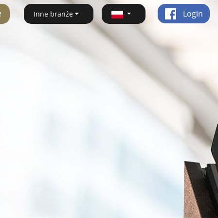
ę
Login
Inne branże