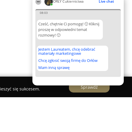
ORŁY Cukiernictwa
Live chat
08:03
Cześć, chętnie Ci pomogę! 🙂 Kliknij
proszę w odpowiedni temat
rozmowy! 🙂
Jestem Laureatem, chcę odebrać
materiały marketingowe
Chcę zgłosić swoją firmę do Orłów
Mam inną sprawę
Sprawdź
ieszyć się sukcesem.