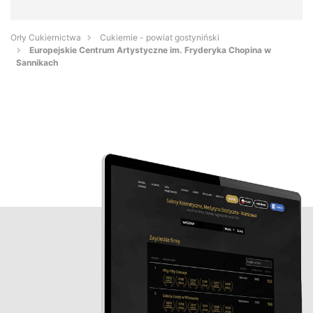
Orły Cukiernictwa
Cukiernie - powiat gostyniński
Europejskie Centrum Artystyczne im. Fryderyka Chopina w
Sannikach