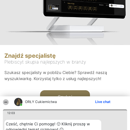
Znajdź specjalistę
Plebiscyt skupia najlepszych w branży
Szukasz specjalisty w pobliżu Ciebie? Sprawdź naszą
wyszukiwarkę. Korzystaj tylko z usług najlepszych!
Szukaj
ORŁY Cukiernictwa
Live chat
12:03
Cześć, chętnie Ci pomogę! 🙂 Kliknij proszę w
odpowiedni temat rozmowy! 🙂