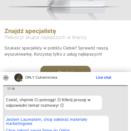
Znajdź specjalistę
Plebiscyt skupia najlepszych w branży
Szukasz specjalisty w pobliżu Ciebie? Sprawdź naszą
wyszukiwarkę. Korzystaj tylko z usług najlepszych!
Szukaj
ORŁY Cukiernictwa
Live chat
17:18
Cześć, chętnie Ci pomogę! 🙂 Kliknij proszę w
odpowiedni temat rozmowy! 🙂
Organizator plebiscytu
Plebiscyt
Kontakt
Jestem Laureatem, chcę odebrać materiały
Bright Side Solutions sp. z o.
Laureaci
Kontakt
marketingowe
o. sp. k.
Lista
ul. Ruska 22
wszystkich
Chcę zgłosić swoją firmę do Orłów