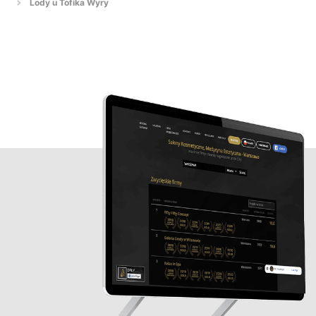
Lody u Tofika Wyry