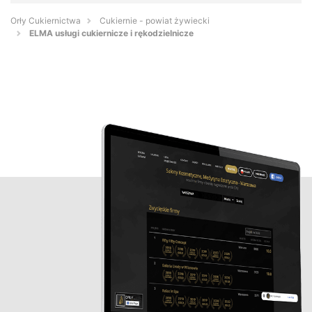
Orły Cukiernictwa
Cukiernie - powiat żywiecki
ELMA usługi cukiernicze i rękodzielnicze