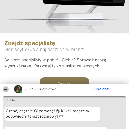
Znajdź specjalistę
Plebiscyt skupia najlepszych w branży
Szukasz specjalisty w pobliżu Ciebie? Sprawdź naszą
wyszukiwarkę. Korzystaj tylko z usług najlepszych!
Szukaj
ORŁY Cukiernictwa
Live chat
10:04
Cześć, chętnie Ci pomogę! 🙂 Kliknij proszę w
odpowiedni temat rozmowy! 🙂
Organizator plebiscytu
Plebiscyt
Kontakt