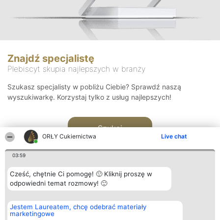
Znajdź specjalistę
Plebiscyt skupia najlepszych w branży
Szukasz specjalisty w pobliżu Ciebie? Sprawdź naszą
wyszukiwarkę. Korzystaj tylko z usług najlepszych!
Szukaj
ORŁY Cukiernictwa
Live chat
03:59
Cześć, chętnie Ci pomogę! 🙂 Kliknij proszę w
odpowiedni temat rozmowy! 🙂
Organizator plebiscytu
Plebiscyt
Kontakt
Jestem Laureatem, chcę odebrać materiały
Bright Side Solutions sp. z o.
Laureaci
Kontakt
marketingowe
o. sp. k.
Lista