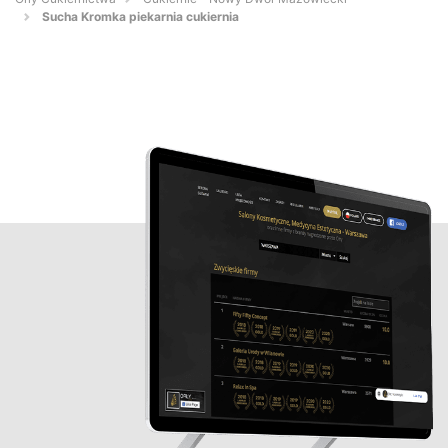
Sucha Kromka piekarnia cukiernia