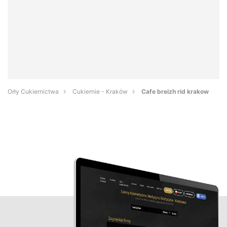
Orły Cukiernictwa
Cukiernie - Kraków
Cafe breizh rid krakow