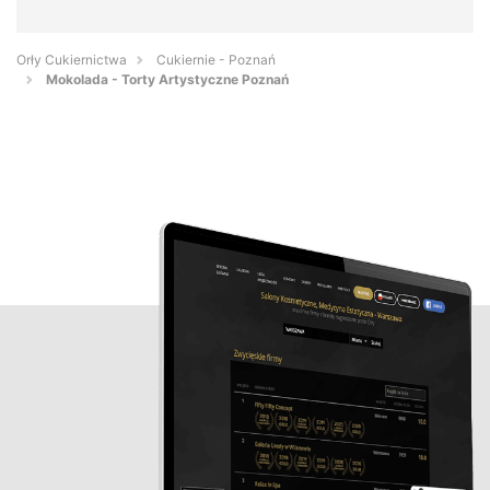
Orły Cukiernictwa
Cukiernie - Poznań
Mokolada - Torty Artystyczne Poznań