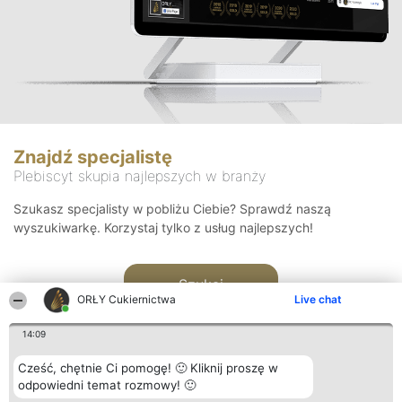
Znajdź specjalistę
Plebiscyt skupia najlepszych w branży
Szukasz specjalisty w pobliżu Ciebie? Sprawdź naszą
wyszukiwarkę. Korzystaj tylko z usług najlepszych!
Szukaj
ORŁY Cukiernictwa
Live chat
14:09
Cześć, chętnie Ci pomogę! 🙂 Kliknij proszę w
odpowiedni temat rozmowy! 🙂