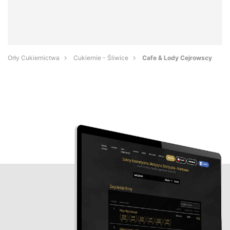
Orły Cukiernictwa
Cukiernie - Śliwice
Cafe & Lody Cejrowscy