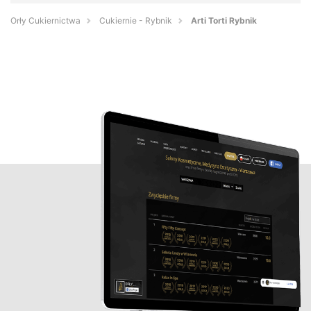
Orły Cukiernictwa
Cukiernie - Rybnik
Arti Torti Rybnik