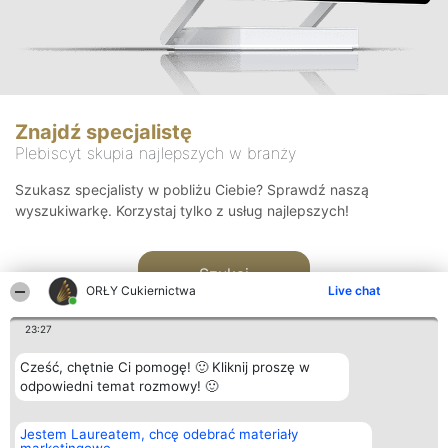
Znajdź specjalistę
Plebiscyt skupia najlepszych w branży
Szukasz specjalisty w pobliżu Ciebie? Sprawdź naszą
wyszukiwarkę. Korzystaj tylko z usług najlepszych!
Szukaj
ORŁY Cukiernictwa
Live chat
23:27
Cześć, chętnie Ci pomogę! 🙂 Kliknij proszę w
odpowiedni temat rozmowy! 🙂
Organizator plebiscytu
Plebiscyt
Kontakt
Jestem Laureatem, chcę odebrać materiały
Bright Side Solutions sp. z o.
Laureaci
Kontakt