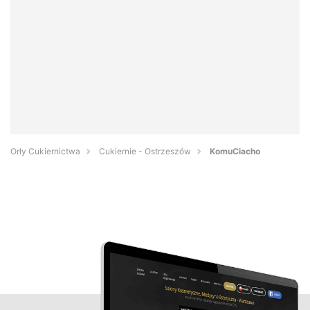
Orły Cukiernictwa
Cukiernie - Ostrzeszów
KomuCiacho