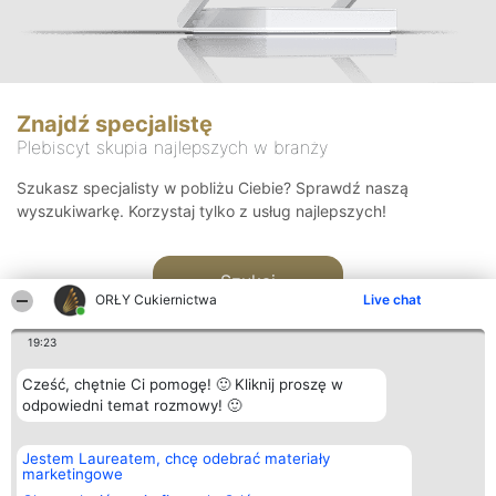
Znajdź specjalistę
Plebiscyt skupia najlepszych w branży
Szukasz specjalisty w pobliżu Ciebie? Sprawdź naszą
wyszukiwarkę. Korzystaj tylko z usług najlepszych!
Szukaj
ORŁY Cukiernictwa
Live chat
19:23
Cześć, chętnie Ci pomogę! 🙂 Kliknij proszę w
odpowiedni temat rozmowy! 🙂
Organizator plebiscytu
Plebiscyt
Kontakt
Jestem Laureatem, chcę odebrać materiały
Bright Side Solutions sp. z o.
Laureaci
Kontakt
marketingowe
o. sp. k.
Lista
ul. Ruska 22
wszystkich