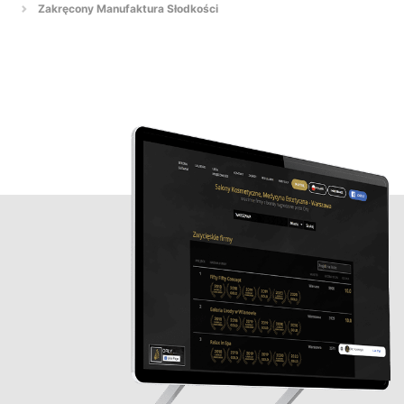
Zakręcony Manufaktura Słodkości