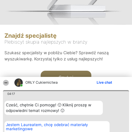
Znajdź specjalistę
Plebiscyt skupia najlepszych w branży
Szukasz specjalisty w pobliżu Ciebie? Sprawdź naszą
wyszukiwarkę. Korzystaj tylko z usług najlepszych!
Szukaj
ORŁY Cukiernictwa
Live chat
04:17
Cześć, chętnie Ci pomogę! 🙂 Kliknij proszę w
odpowiedni temat rozmowy! 🙂
Organizator plebiscytu
Plebiscyt
Kontakt
Jestem Laureatem, chcę odebrać materiały
Bright Side Solutions sp. z o.
Laureaci
Kontakt
marketingowe
o. sp. k.
Lista