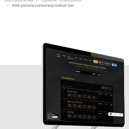
Orły Cukiernictwa
Cukiernie - Krzeszowice
AGA pizzeria restauracja koktail-bar