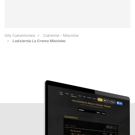
Orły Cukiernictwa
Cukiernie - Miechów
Lodziarnia La Crema Miechów