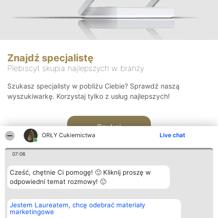
Znajdź specjalistę
Plebiscyt skupia najlepszych w branży
Szukasz specjalisty w pobliżu Ciebie? Sprawdź naszą
wyszukiwarkę. Korzystaj tylko z usług najlepszych!
Szukaj
ORŁY Cukiernictwa
Live chat
07:06
Cześć, chętnie Ci pomogę! 🙂 Kliknij proszę w
odpowiedni temat rozmowy! 🙂
Organizator plebiscytu
Plebiscyt
Kontakt
Jestem Laureatem, chcę odebrać materiały
Bright Side Solutions sp. z o.
Laureaci
Kontakt
marketingowe
o. sp. k.
Lista