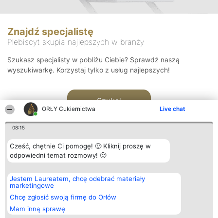
Znajdź specjalistę
Plebiscyt skupia najlepszych w branży
Szukasz specjalisty w pobliżu Ciebie? Sprawdź naszą
wyszukiwarkę. Korzystaj tylko z usług najlepszych!
Szukaj
ORŁY Cukiernictwa
Live chat
08:15
Cześć, chętnie Ci pomogę! 🙂 Kliknij proszę w
odpowiedni temat rozmowy! 🙂
Organizator plebiscytu
Plebiscyt
Kontakt
Jestem Laureatem, chcę odebrać materiały
Bright Side Solutions sp. z o.
Laureaci
Kontakt
marketingowe
o. sp. k.
Lista
ul. Ruska 22
wszystkich
Chcę zgłosić swoją firmę do Orłów
Wrocław 50-079
Laureatów
Mam inną sprawę
KRS 0000749100 | Regon
Zasady
381313360 | NIP 8943132676
Regulamin