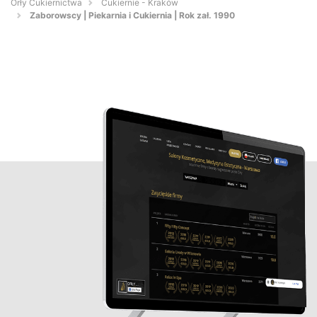
Orły Cukiernictwa
Cukiernie - Kraków
Zaborowscy | Piekarnia i Cukiernia | Rok zał. 1990