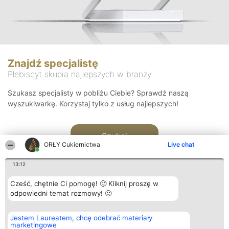
Znajdź specjalistę
Plebiscyt skupia najlepszych w branży
Szukasz specjalisty w pobliżu Ciebie? Sprawdź naszą
wyszukiwarkę. Korzystaj tylko z usług najlepszych!
Szukaj
ORŁY Cukiernictwa
Live chat
13:12
Cześć, chętnie Ci pomogę! 🙂 Kliknij proszę w
odpowiedni temat rozmowy! 🙂
Organizator plebiscytu
Plebiscyt
Kontakt
Jestem Laureatem, chcę odebrać materiały
Bright Side Solutions sp. z o.
Laureaci
Kontakt
marketingowe
o. sp. k.
Lista