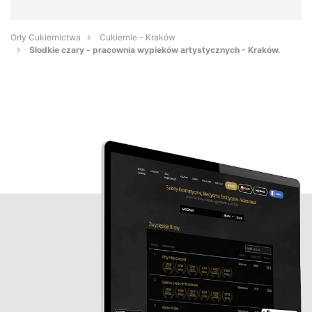
Orły Cukiernictwa
Cukiernie - Kraków
Słodkie czary - pracownia wypieków artystycznych - Kraków.