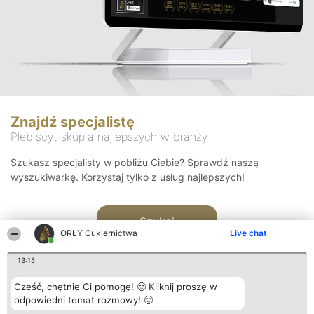
Znajdź specjalistę
Plebiscyt skupia najlepszych w branży
Szukasz specjalisty w pobliżu Ciebie? Sprawdź naszą
wyszukiwarkę. Korzystaj tylko z usług najlepszych!
Szukaj
ORŁY Cukiernictwa
Live chat
13:15
Cześć, chętnie Ci pomogę! 🙂 Kliknij proszę w
odpowiedni temat rozmowy! 🙂