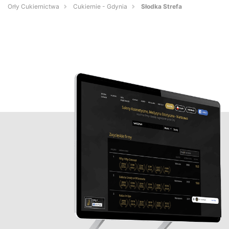
Orły Cukiernictwa
Cukiernie - Gdynia
Słodka Strefa