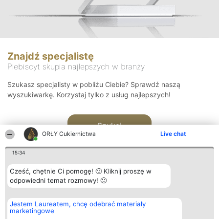
Znajdź specjalistę
Plebiscyt skupia najlepszych w branży
Szukasz specjalisty w pobliżu Ciebie? Sprawdź naszą
wyszukiwarkę. Korzystaj tylko z usług najlepszych!
Szukaj
ORŁY Cukiernictwa
Live chat
15:34
Cześć, chętnie Ci pomogę! 🙂 Kliknij proszę w
odpowiedni temat rozmowy! 🙂
Organizator plebiscytu
Plebiscyt
Kontakt
Jestem Laureatem, chcę odebrać materiały
Bright Side Solutions sp. z o.
Laureaci
Kontakt
marketingowe
o. sp. k.
Lista