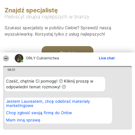
Znajdź specjalistę
Plebiscyt skupia najlepszych w branży
Szukasz specjalisty w pobliżu Ciebie? Sprawdź naszą
wyszukiwarkę. Korzystaj tylko z usług najlepszych!
Szukaj
ORŁY Cukiernictwa
Live chat
06:51
Cześć, chętnie Ci pomogę! 🙂 Kliknij proszę w
odpowiedni temat rozmowy! 🙂
Organizator plebiscytu
Plebiscyt
Kontakt
Jestem Laureatem, chcę odebrać materiały
Bright Side Solutions sp. z o.
Laureaci
Kontakt
marketingowe
o. sp. k.
Lista
ul. Ruska 22
wszystkich
Chcę zgłosić swoją firmę do Orłów
Wrocław 50-079
Laureatów
Mam inną sprawę
KRS 0000749100 | Regon
Zasady
381313360 | NIP 8943132676
Regulamin
+48 508 492 400
Polityka
Prywatności