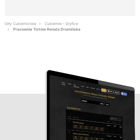
Orły Cukiernictwa
Cukiernie - Gryfice
Pracownia Tortów Renata Drumińska