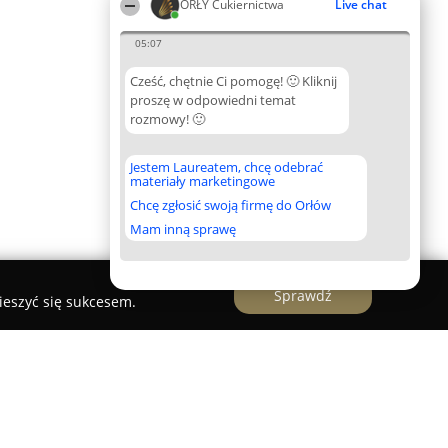
ORŁY Cukiernictwa
Live chat
05:07
Cześć, chętnie Ci pomogę! 🙂 Kliknij
proszę w odpowiedni temat
rozmowy! 🙂
Jestem Laureatem, chcę odebrać
materiały marketingowe
Chcę zgłosić swoją firmę do Orłów
Mam inną sprawę
Sprawdź
ieszyć się sukcesem.