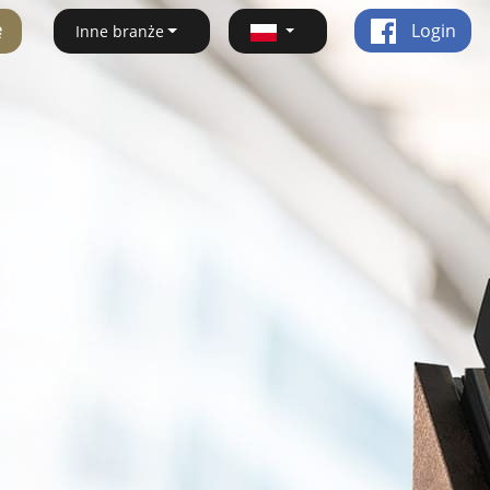
ę
Login
Inne branże