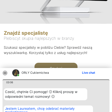
Znajdź specjalistę
Plebiscyt skupia najlepszych w branży
Szukasz specjalisty w pobliżu Ciebie? Sprawdź naszą
wyszukiwarkę. Korzystaj tylko z usług najlepszych!
Szukaj
ORŁY Cukiernictwa
Live chat
03:06
Cześć, chętnie Ci pomogę! 🙂 Kliknij proszę w
odpowiedni temat rozmowy! 🙂
Organizator plebiscytu
Plebiscyt
Kontakt
Jestem Laureatem, chcę odebrać materiały
Bright Side Solutions sp. z o.
Laureaci
Kontakt