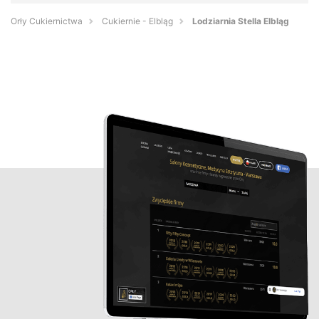
Orły Cukiernictwa
Cukiernie - Elbląg
Lodziarnia Stella Elbląg