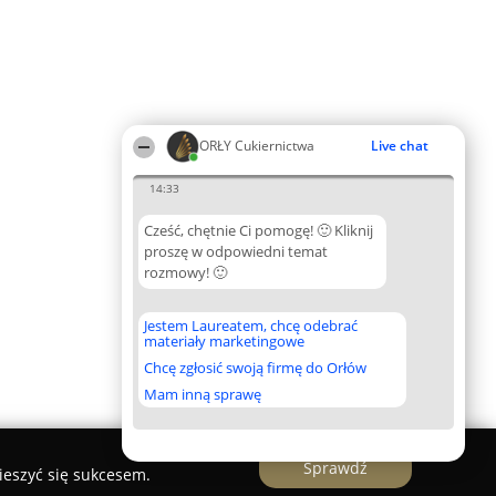
ORŁY Cukiernictwa
Live chat
14:33
Cześć, chętnie Ci pomogę! 🙂 Kliknij
proszę w odpowiedni temat
rozmowy! 🙂
Jestem Laureatem, chcę odebrać
materiały marketingowe
Chcę zgłosić swoją firmę do Orłów
Mam inną sprawę
Sprawdź
ieszyć się sukcesem.