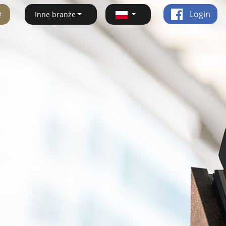
ę
Login
Inne branże