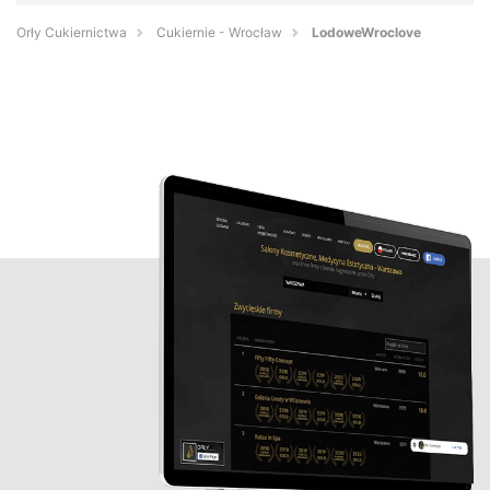
Orły Cukiernictwa
Cukiernie - Wrocław
LodoweWroclove