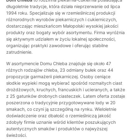
długoletnie tradycje, która działa nieprzerwanie od lipca
1994 roku. Specjalizuje się w rzemieślniczej produkcji
różnorodnych wyrobów piekarniczych i cukierniczych,
dostarczając mieszkańcom Małopolski wysokiej jakości
produkty oraz bogaty wybór asortymentu. Firma wyróżnia
się aktywnym udziałem w życiu lokalnej społeczności,
organizując praktyki zawodowe i oferując stabilne
zatrudnienie.
W asortymencie Domu Chleba znajduje się około 47
różnych rodzajów chleba, 23 odmiany bułek oraz 44
propozycje garmażerii piekarniczej. Osoby ceniące
słodkie wypieki mogą wybierać spośród rozmaitych ciast
drożdżowych, kruchych, francuskich i ucieranych, a także
z 25 gatunków drobnych ciasteczek. Latem oferta zostaje
poszerzona o tradycyjnie przygotowywane lody w 20
smakach, co czyni ją szczególną na rynku. Wieloletnie
doświadczenie oraz dbałość o rzemieślniczą jakość
zdobyły firmie uznanie wśród klientów poszukujących
autentycznych smaków i produktów o najwyższej
świeżości.