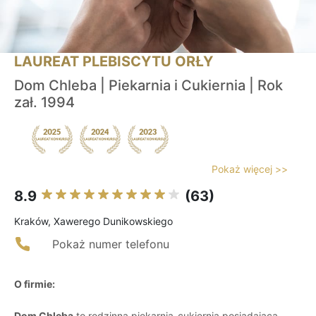
LAUREAT PLEBISCYTU ORŁY
Dom Chleba | Piekarnia i Cukiernia | Rok
zał. 1994
Pokaż więcej >>
8.9
(63)
Kraków, Xawerego Dunikowskiego
Pokaż numer telefonu
O firmie:
Dom Chleba
to rodzinna piekarnia-cukiernia posiadająca