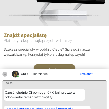
Znajdź specjalistę
Plebiscyt skupia najlepszych w branży
Szukasz specjalisty w pobliżu Ciebie? Sprawdź naszą
wyszukiwarkę. Korzystaj tylko z usług najlepszych!
Szukaj
ORŁY Cukiernictwa
Live chat
10:25
Cześć, chętnie Ci pomogę! 🙂 Kliknij proszę w
odpowiedni temat rozmowy! 🙂
Organizator plebiscytu
Plebiscyt
Kontakt
Jestem Laureatem, chcę odebrać materiały