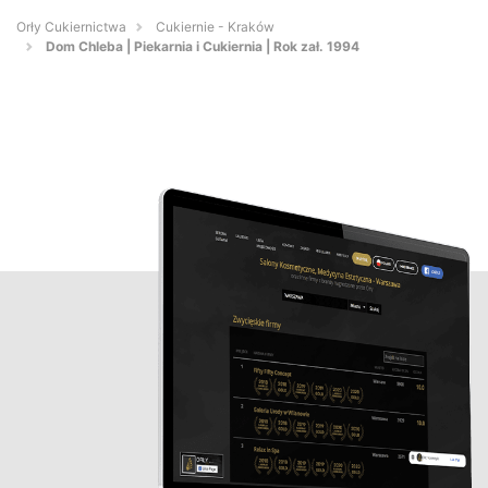
Orły Cukiernictwa
Cukiernie - Kraków
Dom Chleba | Piekarnia i Cukiernia | Rok zał. 1994