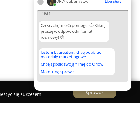
ORŁY Cukiernictwa
Live chat
19:31
Cześć, chętnie Ci pomogę! 🙂 Kliknij
proszę w odpowiedni temat
rozmowy! 🙂
Jestem Laureatem, chcę odebrać
materiały marketingowe
Chcę zgłosić swoją firmę do Orłów
Mam inną sprawę
Sprawdź
ieszyć się sukcesem.