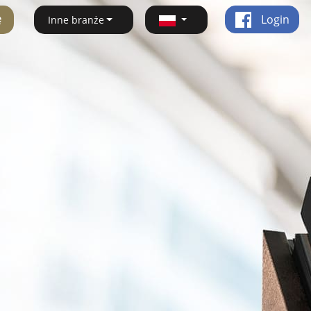
ę
Login
Inne branże