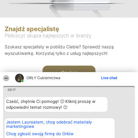
Znajdź specjalistę
Plebiscyt skupia najlepszych w branży
Szukasz specjalisty w pobliżu Ciebie? Sprawdź naszą
wyszukiwarkę. Korzystaj tylko z usług najlepszych!
Szukaj
ORŁY Cukiernictwa
Live chat
03:17
Cześć, chętnie Ci pomogę! 🙂 Kliknij proszę w
odpowiedni temat rozmowy! 🙂
Organizator plebiscytu
Plebiscyt
Kontakt
Jestem Laureatem, chcę odebrać materiały
Bright Side Solutions sp. z o.
Laureaci
Kontakt
marketingowe
o. sp. k.
Lista
ul. Ruska 22
wszystkich
Chcę zgłosić swoją firmę do Orłów
Wrocław 50-079
Laureatów