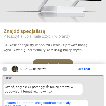
Znajdź specjalistę
Plebiscyt skupia najlepszych w branży
Szukasz specjalisty w pobliżu Ciebie? Sprawdź naszą
wyszukiwarkę. Korzystaj tylko z usług najlepszych!
Szukaj
ORŁY Cukiernictwa
Live chat
19:37
Cześć, chętnie Ci pomogę! 🙂 Kliknij proszę w
odpowiedni temat rozmowy! 🙂
Organizator plebiscytu
Plebiscyt
Kontakt
Jestem Laureatem, chcę odebrać materiały
Bright Side Solutions sp. z o.
Laureaci
Kontakt