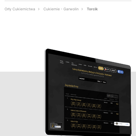
Orły Cukiernictwa
Cukiernie - Garwolin
Torcik