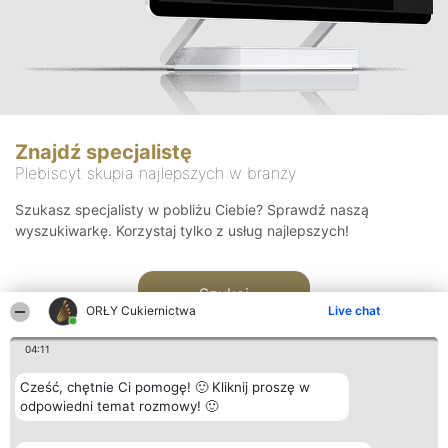
Znajdź specjalistę
Plebiscyt skupia najlepszych w branży
Szukasz specjalisty w pobliżu Ciebie? Sprawdź naszą
wyszukiwarkę. Korzystaj tylko z usług najlepszych!
Szukaj
ORŁY Cukiernictwa
Live chat
04:11
Cześć, chętnie Ci pomogę! 🙂 Kliknij proszę w
odpowiedni temat rozmowy! 🙂
Organizator plebiscytu
Plebiscyt
Kontakt