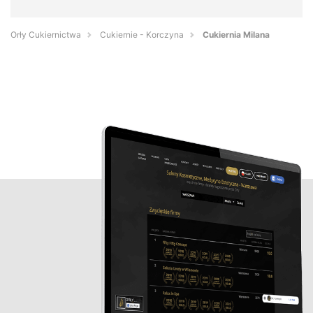
Orły Cukiernictwa
Cukiernie - Korczyna
Cukiernia Milana